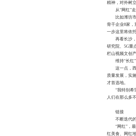
精神，对外树
从“网红”走向
比如潍坊市高
骨干企业8家
一步这里将依托
再看长沙，马
研究院、5G重
栏山视频文创产
维持“长红”
这一点，西安
质量发展，实
才首选地。
“我特别希望
人们在那么多不
链接
不断迭代的“
“网红”，最早
红美食、网红地