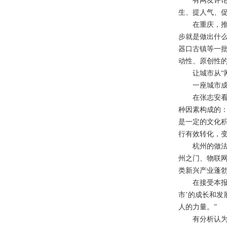
有网友评论说
生、提人气、促
在重庆，推动
步就是做出什
器口古镇等一
动性、原创性
让城市从“网红
一座城市成为
在张志安看来，
种因素构成的
是一定的文化
行有效转化，变
杭州的做法值
州之门、物联
类新兴产业蓬
在接受本报采
市’的成长和
人的力量。”
有分析认为，