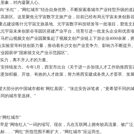
立形象，对内凝聚人心。
“长红”，“网红城市”结合自身优势，不断探索着城市产业转型升级的道
新区。这里聚焦元宇宙数字文旅产业，目前已经布局元宇宙未来创新谷
，重点建设喀什元宇宙文旅基地、元宇宙数字科技研发等一批项目，塑造文
元宇宙未来创新谷等园区搭建产业平台，培育引进一批龙头企业和优质项
栏山视频文创产业园聚集起了视频文创产业链上下游企业4000余家，
点实验室等科技创新力量，推动着长沙文创产业竞争力、影响力不断提升。
业园获评“国家级文化产业示范园区”。
实力，离不开人才的力量。
持续发力。今年1月，西安市出台《关于进一步加强人才工作助推西安
施更加积极、开放、有效的人才政策，努力将西安建成各类人才荟萃、发
大部分的中国城市都有‘网红基因’。”张志安告诉笔者，“更希望不同的
同的城市里选择。”
网红城市”
是“网络红人”一词的缩写。现在，凡在互联网上拥有较高流量、被广泛
标……“网红”所指范围不断扩大，“网红城市”应运而生。