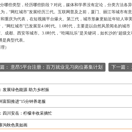
分哪些类型，经历哪些阶段？对此，媒体和学界没有定论，分类方法各异
“网红城市”发展经历三代。互联网普及之前，厦门、丽江等城市有意识
安和重庆为代表，在短视频平台爆火。第三代，城市形象更贴近年轻人审
网红城市”已发展至4.0时代。1.0时代，主要是以自然风景闻名的城市
、成都、西安等城市。3.0时代，“吃喝玩乐”是关键词，如长沙的“超级文和
博是典型代表。
理）
篇： 意昂5平台注册：百万就业见习岗位募集计划
下一篇：
：发展绿色能源 助力乡村振
州富阳推进“15分钟养老服
：四川安岳：柠檬丰收采摘忙
寨沟秋色美如画