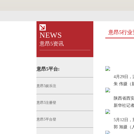
意昂5行业
NEWS
意昂5资讯
意昂5平台:
4月29日，
朱 伟摄（新
意昂5娱乐注
陕西省西安市
意昂5注册登
新华社记者 
意昂5平台登
5月12日，
郭 旭摄（人