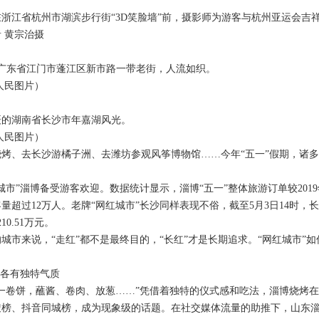
江省杭州市湖滨步行街“3D笑脸墙”前，摄影师为游客与杭州亚运会吉祥
黄宗治摄
广东省江门市蓬江区新市路一带老街，人流如织。
民图片）
的湖南省长沙市年嘉湖风光。
民图片）
、去长沙游橘子洲、去潍坊参观风筝博物馆……今年“五一”假期，诸多“
”淄博备受游客欢迎。数据统计显示，淄博“五一”整体旅游订单较2019年
量超过12万人。老牌“网红城市”长沙同样表现不俗，截至5月3日14时，长沙
10.51万元。
来说，“走红”都不是最终目的，“长红”才是长期追求。“网红城市”如
各有独特气质
卷饼，蘸酱、卷肉、放葱……”凭借着独特的仪式感和吃法，淄博烧烤在网
榜、抖音同城榜，成为现象级的话题。在社交媒体流量的助推下，山东淄