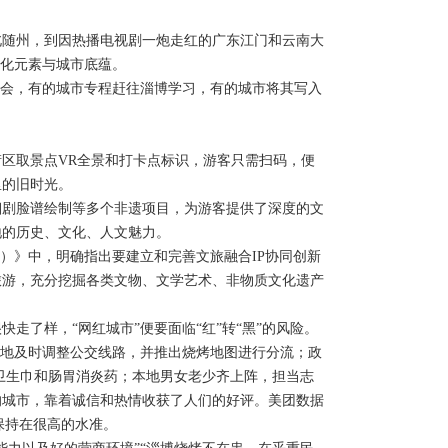
随州，到因热播电视剧一炮走红的广东江门和云南大
文化元素与城市底蕴。
会，有的城市专程赶往淄博学习，有的城市将其写入
区取景点VR全景和打卡点标识，游客只需扫码，便
里的旧时光。
剧脸谱绘制等多个非遗项目，为游客提供了深度的文
地的历史、文化、人文魅力。
年）》中，明确指出要建立和完善文旅融合IP协同创新
旅游，充分挖掘各类文物、文学艺术、非物质文化遗产
了样，“网红城市”便要面临“红”转“黑”的风险。
地及时调整公交线路，并推出烧烤地图进行分流；政
了卫生巾和肠胃消炎药；本地男女老少齐上阵，担当志
的城市，靠着诚信和热情收获了人们的好评。美团数据
直保持在很高的水准。