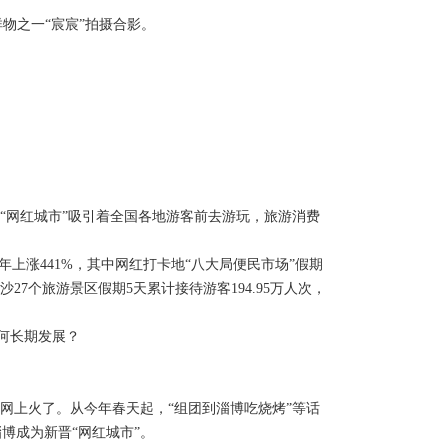
物之一“宸宸”拍摄合影。
网红城市”吸引着全国各地游客前去游玩，旅游消费
上涨441%，其中网红打卡地“八大局便民市场”假期
27个旅游景区假期5天累计接待游客194.95万人次，
何长期发展？
上火了。从今年春天起，“组团到淄博吃烧烤”等话
博成为新晋“网红城市”。