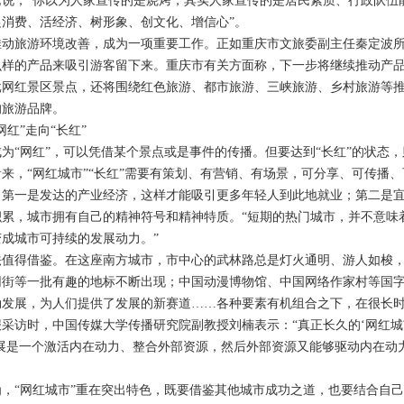
，“你以为人家宣传的是烧烤，其实人家宣传的是居民素质、行政队伍能
消费、活经济、树形象、创文化、增信心”。
旅游环境改善，成为一项重要工作。正如重庆市文旅委副主任秦定波所
么样的产品来吸引游客留下来。重庆市有关方面称，下一步将继续推动产
批网红景区景点，还将围绕红色旅游、都市旅游、三峡旅游、乡村旅游等
的旅游品牌。
”走向“长红”
“网红”，可以凭借某个景点或是事件的传播。但要达到“长红”的状态，
“网红城市”“长红”需要有策划、有营销、有场景，可分享、可传播、
：第一是发达的产业经济，这样才能吸引更多年轻人到此地就业；第二是
积累，城市拥有自己的精神符号和精神特质。“短期的热门城市，并不意味
成城市可持续的发展动力。”
得借鉴。在这座南方城市，市中心的武林路总是灯火通明、游人如梭，繁荣
网街等一批有趣的地标不断出现；中国动漫博物馆、中国网络作家村等国字
勃发展，为人们提供了发展的新赛道……各种要素有机组合之下，在很长
访时，中国传媒大学传播研究院副教授刘楠表示：“真正长久的‘网红城市
发展是一个激活内在动力、整合外部资源，然后外部资源又能够驱动内在动
“网红城市”重在突出特色，既要借鉴其他城市成功之道，也要结合自己