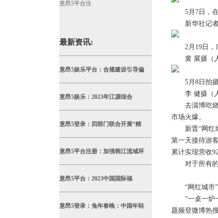
意昂5平台注
5月7日，在浙
新华社记者 
最新资讯:
2月19日，
黄 展摄（人
意昂5娱乐平台：合规建设引导偏
5月8日拍摄
李 健摄（人
意昂5娱乐：2023年江源综合
去淄博吃烧烤
市场火爆。
意昂5登录：四部门联合开展“精
新晋“网红城市
第一天接待游客
意昂5平台注册：加强韩江流域环
累计实现营收92
对于所有的城市
意昂5平台：2023中国国际福
“网红城市”
“一桌一炉一
意昂5登录：兔年春晚：中国年轻
题频登微博热搜