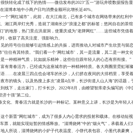
转化成了线下的热情——微信发布的2023“五一”游玩井喷数据报告显
客在淄博本地中小商户日均消费金额环比增长近40%。
个“网红城市”，此前，在大江南北，已有多个城市在网络带来的红利中
湘江两岸灯光秀，造就了湖南长沙“浪漫之都”的标签；悠闲自在的茶馆
魔幻”的地形，热门景点洪崖洞，使重庆成为“老牌网红”……这些城市凭
行列，收获了高关注度、强影响力。
的符号往往能够引起情感上的共振，进而推动人对城市产生欣赏与留恋
市”往往有其特质。“我们看一个‘网红城市’，其一是流量，其二是一种
后是一种精神气质，比如娱乐精神，这些往往跟年轻人的心态有所衔接。”
有青春活力，已经成为这座城市的一种精神特质。各大商圈里霓虹璀璨
笑语……在凌晨三四点也会堵车的长沙，人们挤在夜间的大排档里，享受着
夜市的镜头，以及热搜上多次“凌晨4点半，长沙街道人山人海”的话题，
到线下，走出家门，打卡长沙。2022年8月，由瞭望智库牵头编写的《中国
经济十强”第二位。
文化、青春活力就是长沙的一种标记。某种意义上讲，长沙是为年轻人存
。
个新晋“网红城市”，成为了很多人内心需求的投射和载体。在移动短视
的车票，就能实现短暂的情感释放。“淄博烧烤”中的“烟火气”，承载着人
人所说，淄博烧烤的小炉子代表温度、小饼代表包容、小葱代表豪爽，