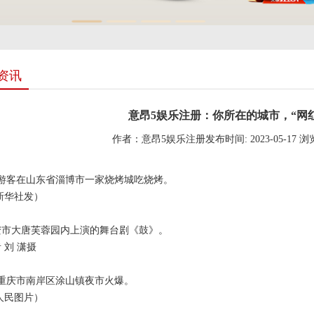
资讯
意昂5娱乐注册：你所在的城市，“网
作者：意昂5娱乐注册
发布时间: 2023-05-17
浏
游客在山东省淄博市一家烧烤城吃烧烤。
华社发）
大唐芙蓉园内上演的舞台剧《鼓》。
刘 潇摄
重庆市南岸区涂山镇夜市火爆。
民图片）