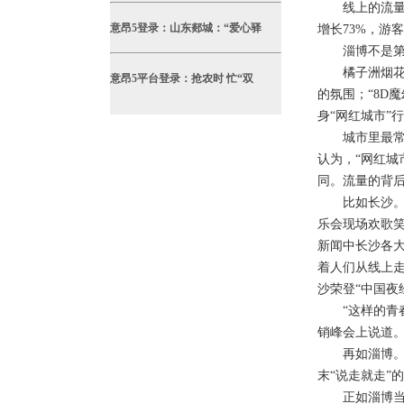
线上的流量很快
意昂5登录：山东郯城：“爱心驿
增长73%，游
淄博不是第一
橘子洲烟花、
意昂5平台登录：抢农时 忙“双
的氛围；“8D
身“网红城市”
城市里最常见
认为，“网红城
同。流量的背
比如长沙。富
乐会现场欢歌
新闻中长沙各大
着人们从线上走
沙荣登“中国夜
“这样的青春
销峰会上说道
再如淄博。这
末“说走就走”
正如淄博当地