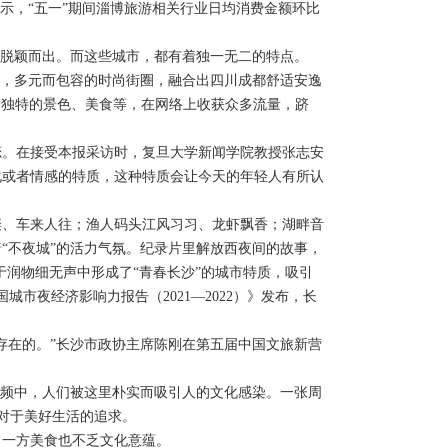
示，“五一”期间淄博旅游相关行业日均消费金额环比
脱颖而出。而这些城市，都有着独一无二的特点。
，多元而包容的时尚街圈，融合出四川成都舒适安逸
借着独特的景色、美食等，在网络上收获众多流量，跻
。在接受本报采访时，复旦大学新闻学院教授张志安
文化或者情感的特质，这种特质会让今天的年轻人有所认
、车来人往；渔人码头江风习习、龙虾飘香；湖畔音
“不夜城”的活力气氛。纪录片里解放西夜间的故事，
于润物细无声中形成了“青春长沙”的城市特质，吸引
城市夜经济影响力报告（2021—2022）》发布，长
在的。”长沙市政协主席陈刚在第五届中国文旅新营
频中，人们被这里朴实而吸引人的文化感染。一张周
们对于美好生活的追求。
一方美食也不乏文化意蕴。