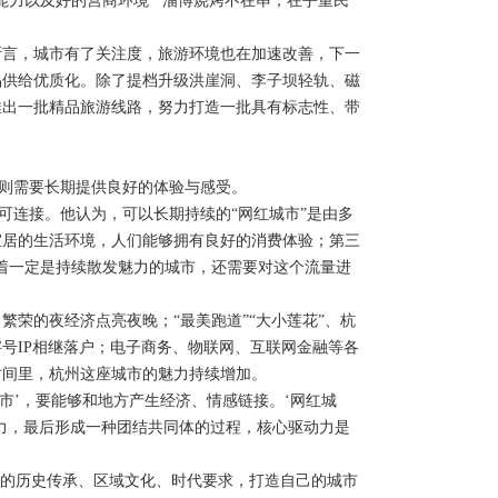
力以及好的营商环境”“淄博烧烤不在串，在乎重民
言，城市有了关注度，旅游环境也在加速改善，下一
品供给优质化。除了提档升级洪崖洞、李子坝轻轨、磁
推出一批精品旅游线路，努力打造一批具有标志性、带
则需要长期提供良好的体验与感受。
可连接。他认为，可以长期持续的“网红城市”是由多
宜居的生活环境，人们能够拥有良好的消费体验；第三
着一定是持续散发魅力的城市，还需要对这个流量进
的夜经济点亮夜晚；“最美跑道”“大小莲花”、杭
号IP相继落户；电子商务、物联网、互联网金融等各
时间里，杭州这座城市的魅力持续增加。
’，要能够和地方产生经济、情感链接。‘网红城
力，最后形成一种团结共同体的过程，核心驱动力是
的历史传承、区域文化、时代要求，打造自己的城市