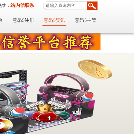
站内信联系
热线：
台
意昂5注册
意昂5资讯
意昂5主管