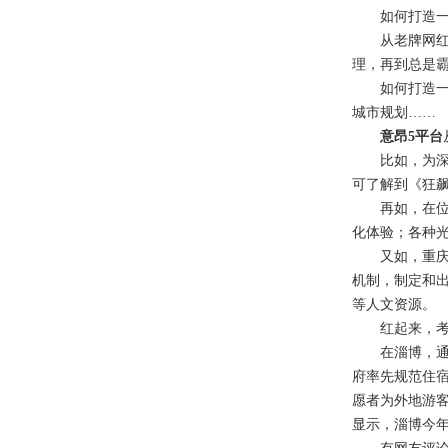
如何打造一座
从老牌网红重
理，再到总是霸
如何打造一座
城市规划……
意昂5平台
比如，为深入
可了解到《狂
再如，在位于
化体验；各种
又如，重庆市人
机制，制定和
等人文资源。
红起来，考验的
在淄博，通过
府率先规范住宿
愿者为外地游
显示，淄博今年