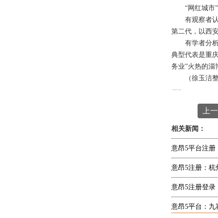
“网红城市”
有观察者认为，
第二代，以西
有学者分析，“
典型代表是重庆
务业”火热的淄
（徐玉洁整
本文
意昂5平台
编辑发布，转载请注明出处
http://www.jychzz.net/article/xingyedongtai/308.html
上一
相关新闻：
意昂5平台注册
意昂5注册：杭
意昂5注册登录
意昂5平台：九