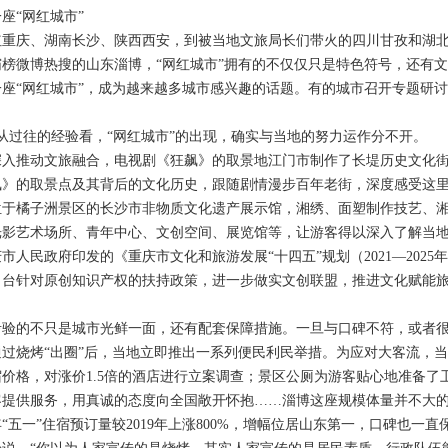
“网红城市”
庆、湖南长沙、陕西西安，到被当地文旅局长们带火的四川甘孜和湖北
榜微博热搜的山东淄博，“网红城市”拥有的不仅仅只是特色符号，还有
“网红城市”，成为越来越多城市感兴趣的话题。有的城市召开专题研讨
从过往的经验看，“网红城市”的出现，确实与当地的努力运作分不开。
推动文旅融合，电视剧《狂飙》的取景地江门市制作了长堤历史文化街
飙》的取景点及其背后的文化历史，跟随剧情漫步百年老街，深度感受这
橘子洲景区的长沙市非物质文化遗产展示馆，湘绣、面塑制作技艺、湘
光影艺术场所、青年中心、文创空间、展览馆等，让游客得以深入了解当
民政府印发的《重庆市文化和旅游发展“十四五”规划（2021—2025
出台针对原创知识产权的扶持政策，进一步做实文创联盟，推进文化赋能
不只是城市光鲜一面，还有配套保障措施。一旦与口碑不符，或者很快走
烧烤“出圈”后，当地立即推出一系列便民利民举措。为应对大客流，当
价格，对涨价1.5倍的酒店进行立案调查；景区公厕为游客贴心地准备
客提供服务，用真诚的态度向全国敞开怀抱……淄博这座规模体量并不大
“五一”住宿预订量较2019年上涨800%，增幅位居山东第一，口碑也一