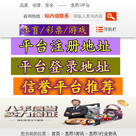
品质、信誉、安全 —— 意昂5平台
站内信联系
咨询热线：
导航栏
您当前的位置：
首页
>
意昂5资讯
>
意昂5行业资讯