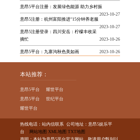
稳步提升
意昂5平台注册：发展绿色能源 助力乡村振
2023-10-27
意昂5注册：杭州富阳推进“15分钟养老服
2023-10-27
意昂5注册登录：四川安岳：柠檬丰收采
摘忙
2023-10-26
意昂5平台：九寨沟秋色美如画
2023-10-26
本站推荐：
意昂5平台
耀世平台
意昂5平台
世纪平台
耀世平台
热线电话：站内信联系 公司地址：意昂5娱乐平
台
网站地图
XML地图
TXT地图
声明：本站为意昂5平台官方网站，敬请用户甄别以