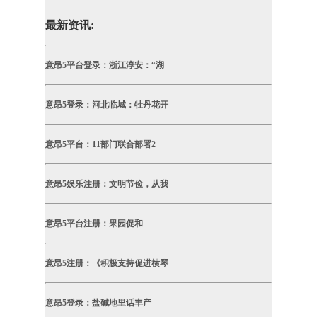
最新资讯:
意昂5平台登录：浙江淳安：“湖
意昂5登录：河北临城：牡丹花开
意昂5平台：11部门联合部署2
意昂5娱乐注册：文明节俭，从我
意昂5平台注册：果园促和
意昂5注册：《积极支持促进横琴
意昂5登录：盐碱地里话丰产