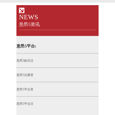
NEWS
意昂5资讯
意昂5平台:
意昂5娱乐注
意昂5注册登
意昂5平台登
意昂5平台注