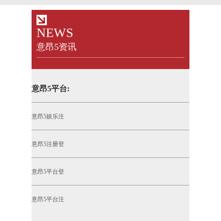
NEWS
意昂5资讯
意昂5平台:
意昂5娱乐注
意昂5注册登
意昂5平台登
意昂5平台注