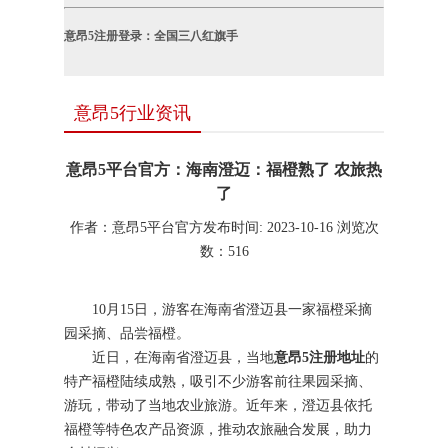
意昂5注册登录：全国三八红旗手
意昂5行业资讯
意昂5平台官方：海南澄迈：福橙熟了 农旅热
了
作者：意昂5平台官方
发布时间: 2023-10-16
浏览次
数：
516
10月15日，游客在海南省澄迈县一家福橙采摘
园采摘、品尝福橙。
近日，在海南省澄迈县，当地
意昂5注册地址
的
特产福橙陆续成熟，吸引不少游客前往果园采摘、
游玩，带动了当地农业旅游。近年来，澄迈县依托
福橙等特色农产品资源，推动农旅融合发展，助力